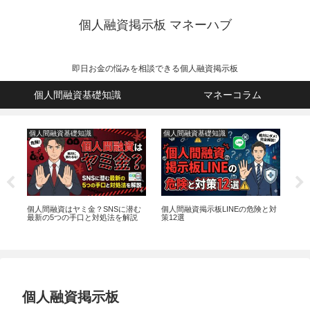
個人融資掲示板 マネーハブ
即日お金の悩みを相談できる個人融資掲示板
個人間融資基礎知識
マネーコラム
個人間融資基礎知識
個人間融資基礎知識
マ
間
個人間融資はヤミ金？SNSに潜む
個人間融資掲示板LINEの危険と対
立
極
最新の5つの手口と対処法を解説
策12選
返
個人融資掲示板