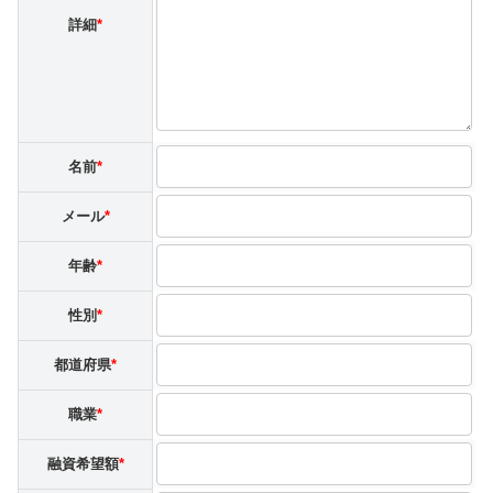
詳細
*
名前
*
メール
*
年齢
*
性別
*
都道府県
*
職業
*
融資希望額
*