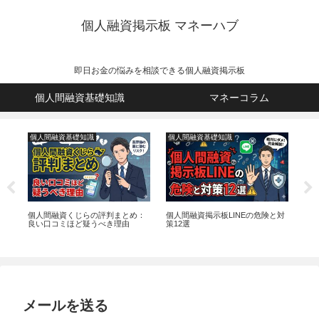
個人融資掲示板 マネーハブ
即日お金の悩みを相談できる個人融資掲示板
個人間融資基礎知識
マネーコラム
個人間融資基礎知識
個人間融資基礎知識
個
む
個人間融資くじらの評判まとめ：
個人間融資掲示板LINEの危険と対
本
説
良い口コミほど疑うべき理由
策12選
多
り
メールを送る