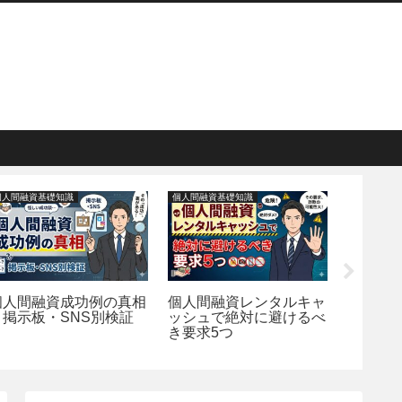
個人間融資基礎知識
個人間融資基礎知識
マネー
個人間融資レンタルキャ
個人間融資の金利上限
いつで
ッシュで絶対に避けるべ
は？年109.5%と出資法
積立
き要求5つ
を解説
向い