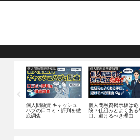
個人間融資基礎知識
個人間融資基礎知識
キャッシュ
個人間融資掲示板は危
【本当に貸してくれ
・評判を徹
険？仕組みとよくある手
る？】個人間融資掲
口、避けるべき理由
の危険性と安全な見
方を解説