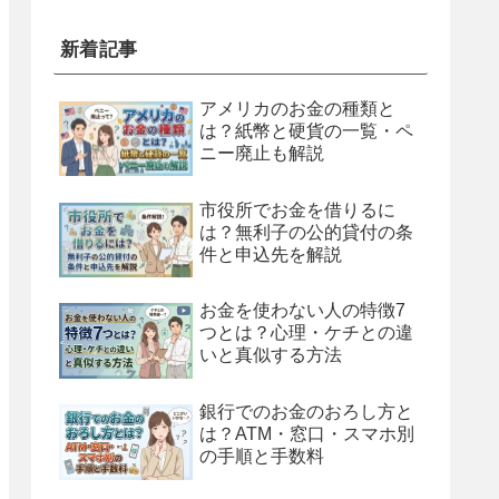
新着記事
アメリカのお金の種類と
は？紙幣と硬貨の一覧・ペ
ニー廃止も解説
市役所でお金を借りるに
は？無利子の公的貸付の条
件と申込先を解説
お金を使わない人の特徴7
つとは？心理・ケチとの違
いと真似する方法
銀行でのお金のおろし方と
は？ATM・窓口・スマホ別
の手順と手数料