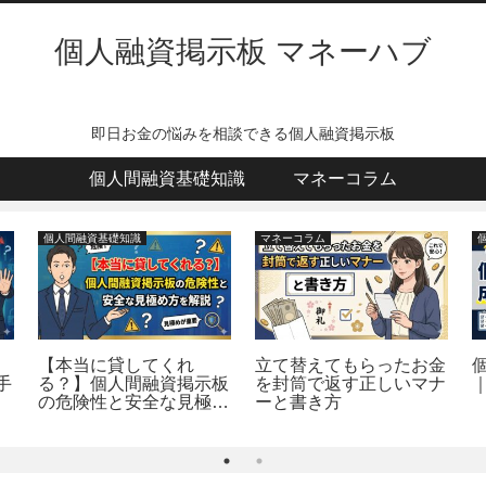
個人融資掲示板 マネーハブ
即日お金の悩みを相談できる個人融資掲示板
個人間融資基礎知識
マネーコラム
マネーコラム
個人間融資基礎知識
立て替えてもらったお金
個人間融資成功例の真相
示板
を封筒で返す正しいマナ
｜掲示板・SNS別検証
極め
ーと書き方