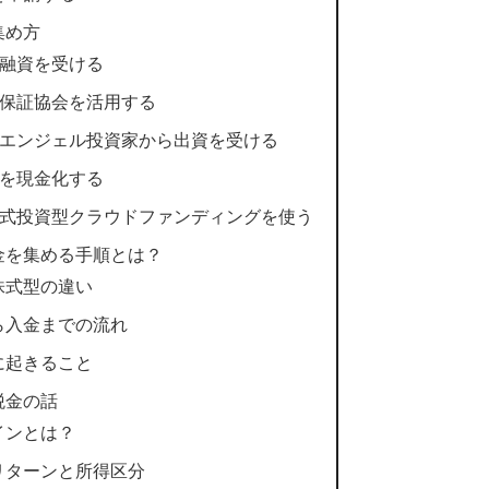
集め方
業融資を受ける
用保証協会を活用する
ル・エンジェル投資家から出資を受ける
金を現金化する
や株式投資型クラウドファンディングを使う
金を集める手順とは？
株式型の違い
ら入金までの流れ
に起きること
税金の話
インとは？
リターンと所得区分