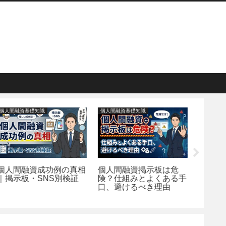
個人間融資基礎知識
個人間融資基礎知識
個人間融資
個人間融資成功例の真相
個人間融資掲示板は危
【本当
｜掲示板・SNS別検証
険？仕組みとよくある手
る？】
口、避けるべき理由
の危険
方を解