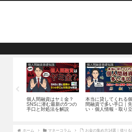
個人間融資基礎知識
個人間融資基礎知識
タルキャ
個人間融資はヤミ金？
本当に貸してくれる個
避けるべ
SNSに潜む最新の5つの
間融資で多い手口｜先
手口と対処法を解説
い・個人情報・取り立
ホーム
マネーコラム
お金の集め方14選｜借り