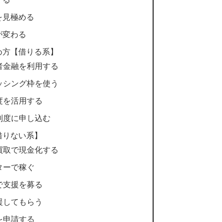
を見極める
が変わる
め方【借りる系】
費者金融を利用する
ャッシング枠を使う
度を活用する
付制度に申し込む
借りない系】
・買取で現金化する
ターで稼ぐ
で支援を募る
援してもらう
を申請する