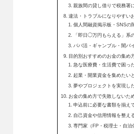
親族間の貸し借りで税務署
違法・トラブルになりやすい
個人間融資掲示板・SNSの
「即日◯万円もらえる」系
パパ活・ギャンブル・闇バ
目的別おすすめのお金の集め
急な医療費・生活費で困っ
起業・開業資金を集めたい
夢やプロジェクトを実現し
お金の集め方で失敗しないた
申込前に必要な書類を揃え
自己資金や信用情報を整え
専門家（FP・税理士・自治