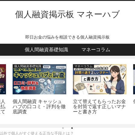
個人融資掲示板 マネーハブ
即日お金の悩みを相談できる個人融資掲示板
個人間融資基礎知識
マネーコラム
個人間融資基礎知識
マネーコラム
人
個人間融資 キャッシュ
立て替えてもらったお金
払
ハブの口コミ・評判を徹
を封筒で返す正しいマナ
て
底調査
ーと書き方
る以外で個人がすぐ使える正当な手段とは？