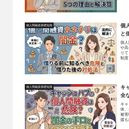
個
個人間融資基礎知識
と
個人
や高
りて
制度
キ
個人間融資基礎知識
全
キャ
体、
被害
援も