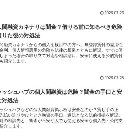
2026.07.26
人間融資カネナリは闇金？借りる前に知るべき危険
借りた後の対処法
間融資カネナリからの借入を検討中の方へ。無登録貸付の違法性
金利、個人情報悪用の危険を法律の根拠とともに解説。すでに借
しまった場合の取り立て対応や相談窓口、安全に使える公的貸付
も紹介します。
2026.07.25
ャッシュハブの個人間融資は危険？闇金の手口と安
な対処法
ッシュハブなどの個人間融資掲示板は安全なのか？貸し手の正
先払い詐欺やひととき融資の手口、違法となる法的根拠を解説。
時の相談先と、審査が不安な人でも使える安全な借入先・公的支
紹介します。