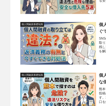
る安
個
個人間融資基礎知識
ぐ
SN
取り
残し
を解
個
個人間融資基礎知識
な
熊本
投稿
す。
口を