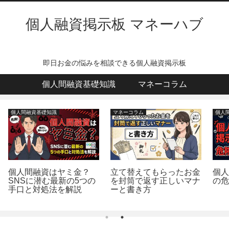
個人融資掲示板 マネーハブ
即日お金の悩みを相談できる個人融資掲示板
個人間融資基礎知識
マネーコラム
個人間融資基礎知識
個人間融資基礎知識
金
個人間融資掲示板LINE
個人間融資 キャッシュ
ナ
の危険と対策12選
ハブの口コミ・評判を徹
底調査