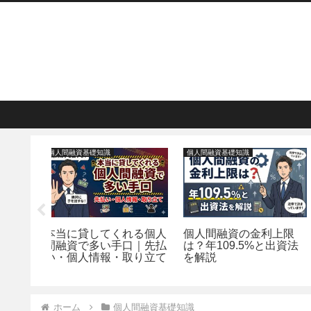
個人間融資基礎知識
マネーコラム
利上限
個人間融資はヤミ金？
立て替えてもらったお
と出資法
SNSに潜む最新の5つの
を封筒で返す正しいマ
手口と対処法を解説
ーと書き方
ホーム
個人間融資基礎知識