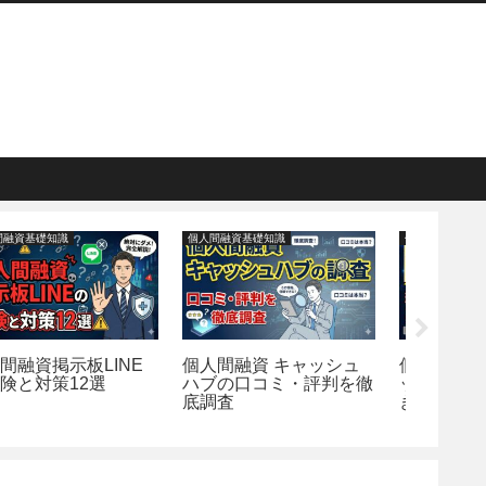
個人間融資基礎知識
個人間融資基礎知識
個人間融資
個人間融資レンタルキャ
個人間融資成功例の真相
個人間
ッシュで絶対に避けるべ
｜掲示板・SNS別検証
まとめ
き要求5つ
疑うべ