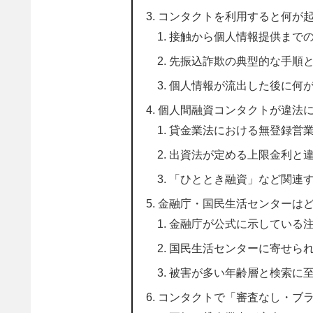
コンタクトを利用すると何が
接触から個人情報提供まで
先振込詐欺の典型的な手順
個人情報が流出した後に何
個人間融資コンタクトが違法
貸金業法における無登録営
出資法が定める上限金利と
「ひととき融資」など関連
金融庁・国民生活センターは
金融庁が公式に示している
国民生活センターに寄せら
被害が多い年齢層と検索に
コンタクトで「審査なし・ブラ