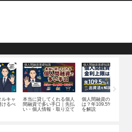
個人間融資基礎知識
個人間融資基礎知識
個人間融資
本当に貸してくれる個人
個人間融資の金利上限
個人間
間融資で多い手口｜先払
は？年109.5%と出資法
まとめ
い・個人情報・取り立て
を解説
疑うべ