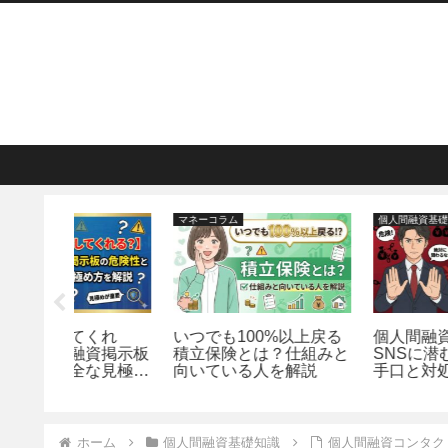
マネーコラム
個人間融資基礎知識
くれ
いつでも100%以上戻る
個人間融資はヤミ金？
資掲示板
積立保険とは？仕組みと
SNSに潜む最新の5つ
な見極め
向いている人を解説
手口と対処法を解説
ホーム
個人間融資基礎知識
個人間融資コンタク