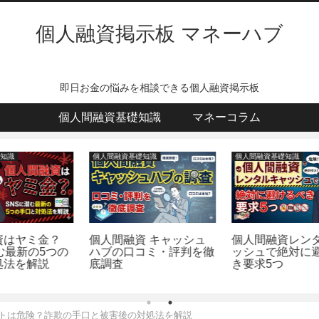
個人融資掲示板 マネーハブ
即日お金の悩みを相談できる個人融資掲示板
個人間融資基礎知識
マネーコラム
個人間融資基礎知識
個人間融資基礎知識
個人間融資 キャッシュ
個人間融資レンタルキャ
の
ハブの口コミ・評判を徹
ッシュで絶対に避けるべ
底調査
き要求5つ
トは危険？詐欺の手口と被害後の対処法を解説