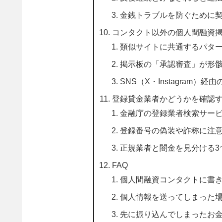
金銭トラブルを防ぐために
コンタクト以外の個人間融資
類似サイトに共通するパタ
掲示板の「承認審査」が形
SNS（X・Instagram）
登録貸金業者かどうかを確認
金融庁の登録業者検索サー
登録番号の偽装や詐称に注
正規業者と闇金を見分ける3
FAQ
個人間融資コンタクトに書
個人情報を送ってしまった
先に振り込んでしまったお