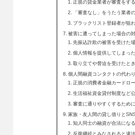
正規の貸金業者が審査をす
「審査なし」をうたう業者
ブラックリスト登録者が狙
被害に遭ってしまった場合の
先振込詐欺の被害を受けた
個人情報を提供してしまっ
取り立てや脅迫を受けたと
個人間融資コンタクトの代わ
正規の消費者金融カードロ
生活福祉資金貸付制度など
審査に通りやすくするため
家族・友人間の貸し借りとSN
知人同士の融資が合法にな
反復継続とみなされると違