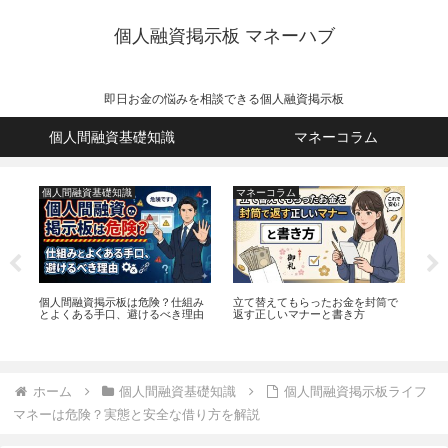
個人融資掲示板 マネーハブ
即日お金の悩みを相談できる個人融資掲示板
個人間融資基礎知識
マネーコラム
個人間融資基礎知識
マネーコラム
個
で
個人間融資掲示板は危険？仕組み
立て替えてもらったお金を封筒で
個
とよくある手口、避けるべき理由
返す正しいマナーと書き方
10
ホーム
個人間融資基礎知識
個人間融資掲示板ライフ
マネーは危険？実態と安全な借り方を解説