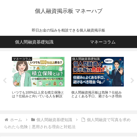
個人融資掲示板 マネーハブ
即日お金の悩みを相談できる個人融資掲示板
個人間融資基礎知識
マネーコラム
マネーコラム
個人間融資基礎知識
マ
で
いつでも100%以上戻る積立保険と
個人間融資掲示板は危険？仕組み
立
取
は？仕組みと向いている人を解説
とよくある手口、避けるべき理由
返
ホーム
個人間融資基礎知識
個人間融資で写真を求め
られたら危険｜悪用される理由と対処法