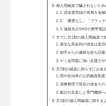
個人間融資で騙されないため
1. 貸金業登録の有無を金
2. 「審査なし」「ブラッ
3. 連絡先がSNSや携帯
すでに月1割の個人間融資で
違法な高金利の借金は返済
相手からの連絡を絶ち証拠
ヤミ金問題に強い弁護士や
月1割の融資に頼らずにお金
国や自治体の公的融資制度
債務整理で現在の借金その
家計の見直しと専門機関へ
月1割の個人間融資に関するよ