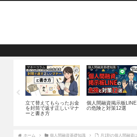
マネーコラム
個人間融資基礎知識
タルキャ
立て替えてもらったお金
個人間融資掲示板LINE
避けるべ
を封筒で返す正しいマナ
の危険と対策12選
ーと書き方
ホーム
個人間融資基礎知識
月1割の個人間融資