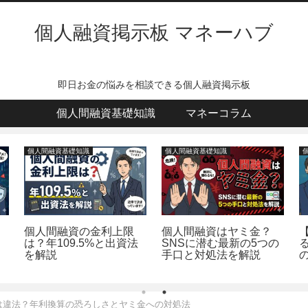
個人融資掲示板 マネーハブ
即日お金の悩みを相談できる個人融資掲示板
個人間融資基礎知識
マネーコラム
個人間融資基礎知識
個人間融資基礎知識
個人間融資の金利上限
個人間融資はヤミ金？
は？年109.5%と出資法
SNSに潜む最新の5つの
を解説
手口と対処法を解説
は違法？年利換算の恐ろしさとヤミ金への対処法