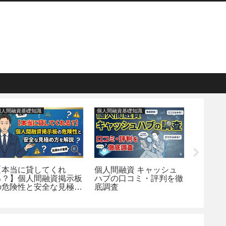
個人間融資基礎知識
個人間融資基礎知識
個人間融資
【本当に貸してくれ
個人間融資 キャッシュ
個人間
る？】個人間融資掲示板
ハブの口コミ・評判を徹
｜掲示板
の危険性と安全な見極め
底調査
方を解説