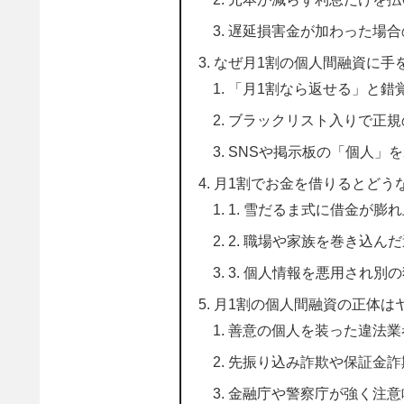
遅延損害金が加わった場合
なぜ月1割の個人間融資に手
「月1割なら返せる」と錯
ブラックリスト入りで正規
SNSや掲示板の「個人」
月1割でお金を借りるとどう
1. 雪だるま式に借金が膨
2. 職場や家族を巻き込ん
3. 個人情報を悪用され別
月1割の個人間融資の正体は
善意の個人を装った違法業
先振り込み詐欺や保証金詐
金融庁や警察庁が強く注意