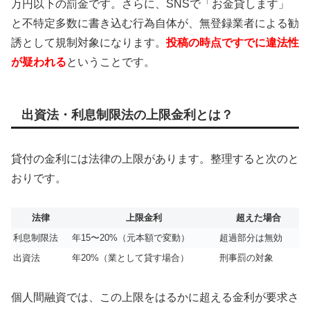
万円以下の罰金です。さらに、SNSで「お金貸します」
と不特定多数に書き込む行為自体が、無登録業者による勧
誘として規制対象になります。
投稿の時点ですでに違法性
が疑われる
ということです。
出資法・利息制限法の上限金利とは？
貸付の金利には法律の上限があります。整理すると次のと
おりです。
法律
上限金利
超えた場合
利息制限法
年15〜20%（元本額で変動）
超過部分は無効
出資法
年20%（業として貸す場合）
刑事罰の対象
個人間融資では、この上限をはるかに超える金利が要求さ