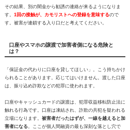
その結果、別の闇金から勧誘の連絡が来るようになりま
す。
1回の接触が、カモリストへの登録を意味する
ので
す。被害が連鎖する入り口だと考えてください。
口座やスマホの譲渡で加害者側になる危険と
は？
「保証金の代わりに口座を貸してほしい」。こう持ちかけ
られることがあります。応じてはいけません。渡した口座
は、振り込め詐欺などの犯罪に使われます。
口座やキャッシュカードの譲渡は、犯罪収益移転防止法に
触れる行為です。口座は凍結され、詐欺の共犯を疑われる
立場になります。
被害者だったはずが、一線を越えると加
害者になる
。ここが個人間融資の最も深刻な落とし穴で