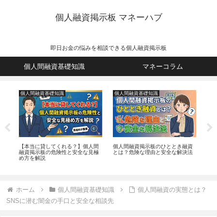
個人融資掲示板 マネーハブ
即日お金の悩みを相談できる個人融資掲示板
個人間融資基礎知識
マネーコラム
個人間融資基礎知識
個人間融資基礎知識
個
む
【本当に貸してくれる？】個人間
個人間融資掲示板のひととき融資
個人
説
融資掲示板の危険性と安全な見極
とは？危険な理由と安全な解決法
ミ
め方を解説
ホーム
個人間融資基礎知識
個人間融資の実態とは？
SNSに潜む闇金の手口と安全な相談先