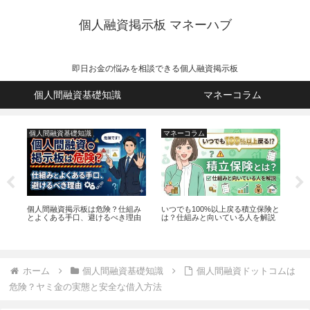
個人融資掲示板 マネーハブ
即日お金の悩みを相談できる個人融資掲示板
個人間融資基礎知識
マネーコラム
個人間融資基礎知識
マネーコラム
個
で
個人間融資掲示板は危険？仕組み
いつでも100%以上戻る積立保険と
個人
とよくある手口、避けるべき理由
は？仕組みと向いている人を解説
ミ
ホーム
個人間融資基礎知識
個人間融資ドットコムは
危険？ヤミ金の実態と安全な借入方法