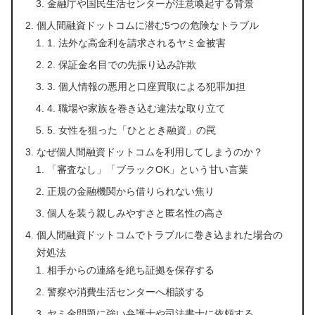
金融庁や国民生活センターが注意喚起する背景
個人間融資ドットコムに潜む5つの危険なトラブル
1. 法外な高金利を請求されるヤミ金被害
2. 保証金名目での先振り込み詐欺
3. 個人情報の悪用と口座買取による犯罪加担
4. 職場や家族を巻き込む違法な取り立て
5. 女性を狙った「ひととき融資」の罠
なぜ個人間融資ドットコムを利用してしまうのか？
「審査なし」「ブラックOK」という甘い言葉
正規の金融機関から借りられない焦り
個人を装う親しみやすさと匿名性の高さ
個人間融資ドットコムでトラブルに巻き込まれた場合の
対処法
相手からの連絡を絶ち証拠を保存する
警察や消費生活センターへ相談する
ヤミ金問題に強い弁護士や司法書士に依頼する