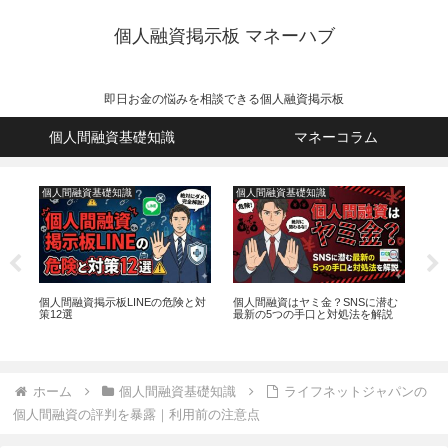
個人融資掲示板 マネーハブ
即日お金の悩みを相談できる個人融資掲示板
個人間融資基礎知識
マネーコラム
個人間融資基礎知識
個人間融資基礎知識
個
個人間融資掲示板LINEの危険と対
個人間融資はヤミ金？SNSに潜む
個人
策12選
最新の5つの手口と対処法を解説
ミ
ホーム
個人間融資基礎知識
ライフネットジャパンの
個人間融資の評判を暴露｜利用前の注意点