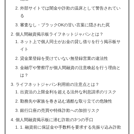
外部サイトでは闇金や詐欺の温床として警告されてい
る
審査なし・ブラックOKの甘い言葉に隠された罠
個人間融資掲示板ライフネットジャパンとは？
ネット上で個人同士がお金の貸し借りを行う掲示板サ
イト
貸金業登録を受けていない無登録営業の違法性
金融庁や警察庁が個人間融資の注意喚起を行う理由と
は？
ライフネットジャパン利用前の注意点とは？
出資法の上限金利を超える法外な利息請求のリスク
勤務先や家族を巻き込む過酷な取り立ての危険性
銀行口座の売買や特殊詐欺への加担リスク
個人間融資掲示板に潜む詐欺の3つの手口
1. 融資前に保証金や手数料を要求する先振り込み詐欺