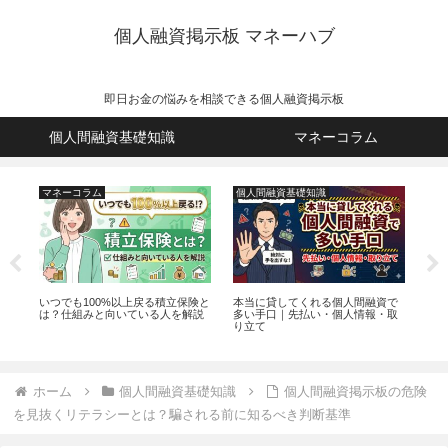
個人融資掲示板 マネーハブ
即日お金の悩みを相談できる個人融資掲示板
個人間融資基礎知識
マネーコラム
マネーコラム
個人間融資基礎知識
個
と対
いつでも100%以上戻る積立保険と
本当に貸してくれる個人間融資で
個人
は？仕組みと向いている人を解説
多い手口｜先払い・個人情報・取
ミ
り立て
ホーム
個人間融資基礎知識
個人間融資掲示板の危険
を見抜くリテラシーとは？騙される前に知るべき判断基準