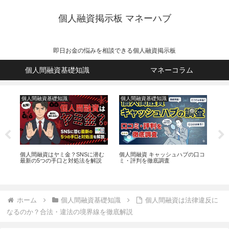
個人融資掲示板 マネーハブ
即日お金の悩みを相談できる個人融資掲示板
個人間融資基礎知識
マネーコラム
個人間融資基礎知識
個人間融資基礎知識
個
で
個人間融資はヤミ金？SNSに潜む
個人間融資 キャッシュハブの口コ
個
最新の5つの手口と対処法を解説
ミ・評判を徹底調査
10
ホーム
個人間融資基礎知識
個人間融資は法律違反に
なるのか？合法・違法の境界線を徹底解説