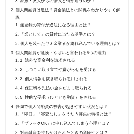
家族・友人からの借入と何が違うのか？
個人間融資は違法？貸金業法との関係をわかりやすく解
説
無登録の貸付が違法になる理由とは？
「業として」の貸付に当たる基準とは？
個人を装ったヤミ金業者が紛れ込んでいる理由とは？
個人間融資が危険・やばいと言われる5つの理由
1. 法外な高金利を請求される
2. しつこい取り立てや嫌がらせを受ける
3. 個人情報を抜き取られ悪用される
4. 保証料や先払い金をだまし取られる
5. 性的な要求（ひととき融資）をされる
静岡で個人間融資の被害が起きやすい状況とは？
「即日」「審査なし」をうたう募集の特徴とは？
「ブラックOK」に申し込んでしまう心理とは？
対面融資を持ちかけられたときの危険性とは？