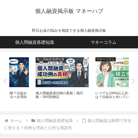
個人融資掲示板 マネーハブ
即日お金の悩みを相談できる個人融資掲示板
個人間融資基礎知識
マネーコラム
個人間融資基礎知識
マネーコラム
マ
み
個人間融資成功例の真相｜掲示
いつでも100%以上戻る積立保険と
立
由
板・SNS別検証
は？仕組みと向いている人を解説
返
ホーム
個人間融資基礎知識
個人間融資は静岡で安全
に使える？危険な理由と公的な相談先