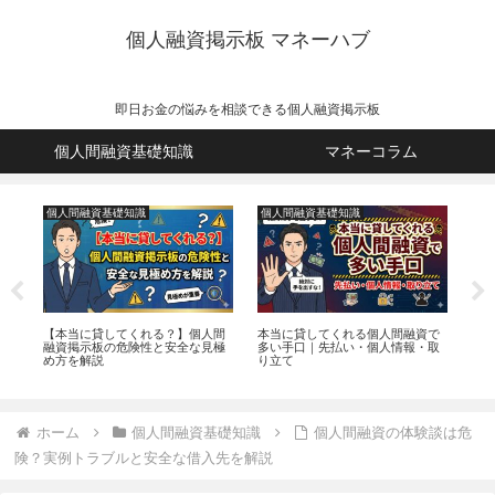
個人融資掲示板 マネーハブ
即日お金の悩みを相談できる個人融資掲示板
個人間融資基礎知識
マネーコラム
個人間融資基礎知識
個人間融資基礎知識
マ
口コ
【本当に貸してくれる？】個人間
本当に貸してくれる個人間融資で
立
融資掲示板の危険性と安全な見極
多い手口｜先払い・個人情報・取
返
め方を解説
り立て
ホーム
個人間融資基礎知識
個人間融資の体験談は危
険？実例トラブルと安全な借入先を解説