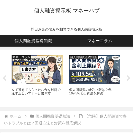
個人融資掲示板 マネーハブ
即日お金の悩みを相談できる個人融資掲示板
個人間融資基礎知識
マネーコラム
マネーコラム
個人間融資基礎知識
個
険と
立て替えてもらったお金を封筒で
個人間融資の金利上限は？年
個
説
返す正しいマナーと書き方
109.5%と出資法を解説
絶対
ホーム
個人間融資基礎知識
【危険】個人間融資で多
いトラブルとは？回避方法と対策を徹底解説