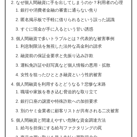
なぜ個人間融資に手を出してしまうのか？利用者の心理
銀行や消費者金融の審査に通らない焦り
匿名掲示板で手軽に借りられるという誤った認識
すぐに現金が手に入るという甘い誘惑
個人間融資で多いトラブルとは？代表的な被害事例
利息制限法を無視した法外な高金利の請求
融資前の保証金要求と先振り込み詐欺
運転免許証や顔写真など個人情報の悪用・拡散
女性を狙ったひととき融資という性的被害
個人間融資を利用するとどうなる？悲惨な末路
職場や家族を巻き込む脅迫的な取り立て
銀行口座の譲渡や特殊詐欺への加担要求
別のヤミ金業者に顧客リストが共有される二次被害
個人間融資と間違えやすい危険な資金調達方法
給与を担保にする給与ファクタリングの罠