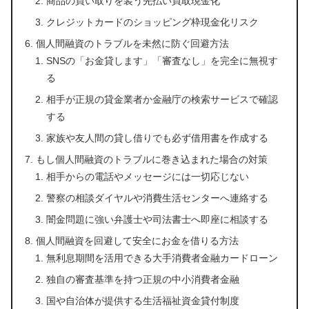
商品の買い取りを装う先払い買取現金化
クレジットカードのショッピング枠現金化リスク
個人間融資のトラブルを未然に防ぐ回避方法
SNSの「お金貸します」「審査なし」を完全に無視す
る
相手が正規の貸金業者か金融庁の検索サービスで確認
する
家族や友人間の貸し借りでも必ず借用書を作成する
もし個人間融資のトラブルに巻き込まれた場合の対策
相手からの電話やメッセージには一切応じない
警察の相談ダイヤルや消費生活センターへ連絡する
闇金問題に強い弁護士や司法書士へ即座に相談する
個人間融資を回避して安全にお金を借りる方法
無利息期間を活用できる大手消費者金融カードローン
独自の審査基準を持つ正規の中小消費者金融
国や自治体が提供する生活福祉資金貸付制度