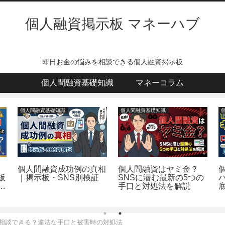
個人融資掲示板 マネーハブ
即日お金の悩みを相談できる個人融資掲示板
個人間融資基礎知識
マネーコラム
個人間融資基礎知識
個人間融資基礎知識
個人間融資成功例の真相
個人間融資はヤミ金？
板
｜掲示板・SNS別検証
SNSに潜む最新の5つの
め
手口と対処法を解説
相談できる？違法な手口と被害時の対処法