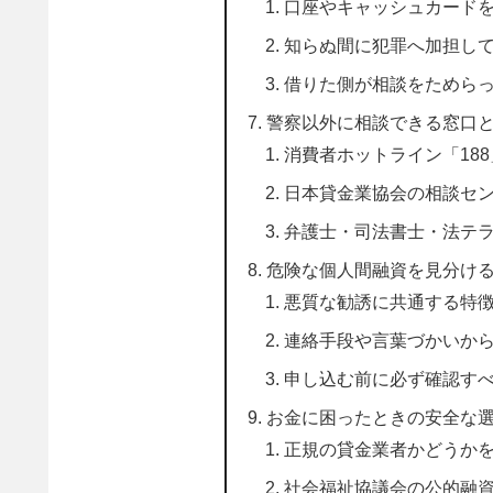
口座やキャッシュカード
知らぬ間に犯罪へ加担し
借りた側が相談をためら
警察以外に相談できる窓口
消費者ホットライン「18
日本貸金業協会の相談セ
弁護士・司法書士・法テ
危険な個人間融資を見分け
悪質な勧誘に共通する特
連絡手段や言葉づかいか
申し込む前に必ず確認す
お金に困ったときの安全な
正規の貸金業者かどうか
社会福祉協議会の公的融