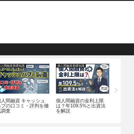
個人間融資基礎知識
個人間融資基礎知識
個人間融資
個人間融資 キャッシュ
個人間融資の金利上限
本当に
ハブの口コミ・評判を徹
は？年109.5%と出資法
間融資
底調査
を解説
い・個