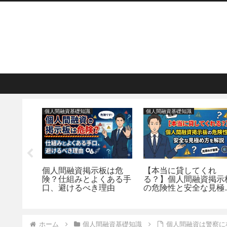
個人間融資基礎知識
個人間融資基礎知識
LINE
個人間融資掲示板は危
【本当に貸してくれ
選
険？仕組みとよくある手
る？】個人間融資掲示
口、避けるべき理由
の危険性と安全な見極
方を解説
ホーム
個人間融資基礎知識
個人間融資は警察に