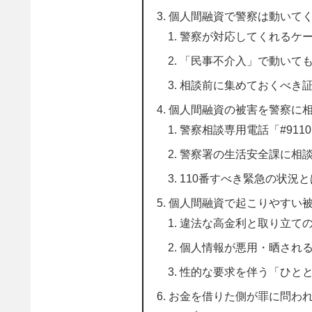
個人間融資で警察は動いて
警察が対応してくれるケ
「民事不介入」で動いて
相談前に集めておくべき
個人間融資の被害を警察に
警察相談専用電話「#911
警察署の生活安全課に相
110番すべき緊急の状況と
個人間融資で起こりやすい
違法な高金利と取り立て
個人情報が悪用・晒され
性的な要求を伴う「ひと
お金を借りた側が罪に問わ