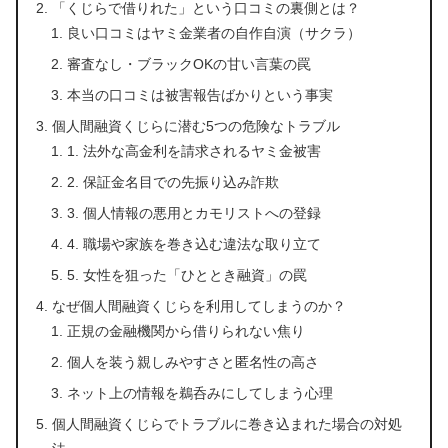
「くじらで借りれた」という口コミの裏側とは？
良い口コミはヤミ金業者の自作自演（サクラ）
審査なし・ブラックOKの甘い言葉の罠
本当の口コミは被害報告ばかりという事実
個人間融資くじらに潜む5つの危険なトラブル
1. 法外な高金利を請求されるヤミ金被害
2. 保証金名目での先振り込み詐欺
3. 個人情報の悪用とカモリストへの登録
4. 職場や家族を巻き込む違法な取り立て
5. 女性を狙った「ひととき融資」の罠
なぜ個人間融資くじらを利用してしまうのか？
正規の金融機関から借りられない焦り
個人を装う親しみやすさと匿名性の高さ
ネット上の情報を鵜呑みにしてしまう心理
個人間融資くじらでトラブルに巻き込まれた場合の対処