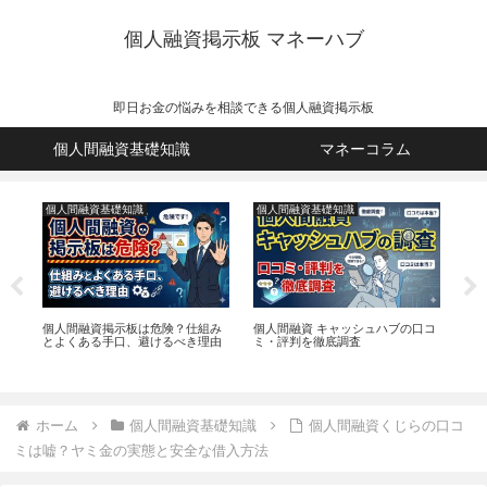
個人融資掲示板 マネーハブ
即日お金の悩みを相談できる個人融資掲示板
個人間融資基礎知識
マネーコラム
個人間融資基礎知識
個人間融資基礎知識
個
と対
個人間融資掲示板は危険？仕組み
個人間融資 キャッシュハブの口コ
個
とよくある手口、避けるべき理由
ミ・評判を徹底調査
絶対
ホーム
個人間融資基礎知識
個人間融資くじらの口コ
ミは嘘？ヤミ金の実態と安全な借入方法